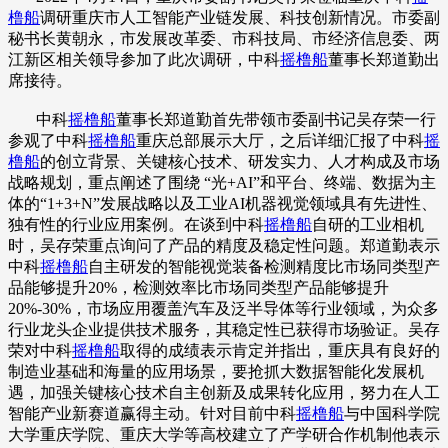
橹船
调研重庆市人工智能产业链发展、科技创新情况。市委副
秘书长黄朝永，市发展改革委、市科技局、市经济信息委、两
江新区相关领导参加了此次调研，中科
摇橹船
董事长郑道勤出
席接待。
中科
摇橹船
董事长郑道勤首先带领市委副书记吴存荣一行
参观了中科
摇橹船
重庆总部展示大厅，之后详细汇报了中科
摇
橹船
的创立背景、关键核心技术、研发实力、人才构成及市场
战略规划，重点阐述了围绕 “光+AI”和平台、终端、数据为主
体的“1+3+N”发展战略以及工业AI机器视觉领域具有先进性、
独有性的行业应用案例。在谈到中科
摇橹船
自研的工业相机
时，吴存荣重点询问了产品的精度及稳定性问题。郑道勤表示
中科
摇橹船
自主研发的智能视觉装备检测精度比市场同类型产
品能够提升20%，检测效率比市场同类型产品能够提升
20%-30%，市场应用覆盖汽车及泛半导体等行业领域，为众多
行业龙头企业提供技术服务，其稳定性已获得市场验证。吴存
荣对中科
摇橹船
取得的成绩表示肯定并指出，重庆具有良好的
制造业基础和海量的应用场景，要抢抓大数据智能化发展机
遇，加强关键核心技术自主创新及成果转化应用，努力在人工
智能产业新赛道赢得主动。针对目前中科
摇橹船
与中国科学院
大学重庆学院、重庆大学等高校建立了产学研合作机制他表示