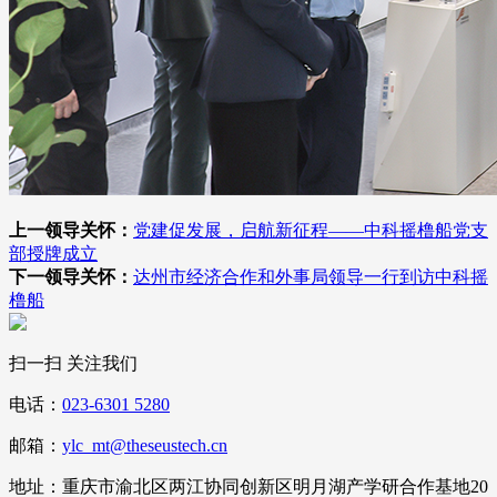
上一领导关怀：
党建促发展，启航新征程——中科摇橹船党支
部授牌成立
下一领导关怀：
达州市经济合作和外事局领导一行到访中科摇
橹船
扫一扫 关注我们
电话：
023-6301 5280
邮箱：
ylc_mt@theseustech.cn
地址：重庆市渝北区两江协同创新区明月湖产学研合作基地20