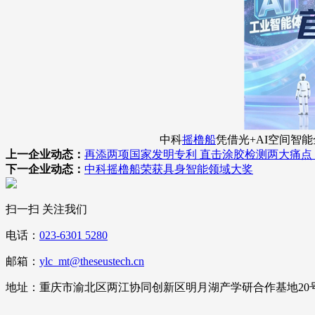
中科
摇橹船
凭借光+AI空间智
上一企业动态：
再添两项国家发明专利 直击涂胶检测两大痛点
下一企业动态：
中科摇橹船荣获具身智能领域大奖
扫一扫 关注我们
电话：
023-6301 5280
邮箱：
ylc_mt@theseustech.cn
地址：重庆市渝北区两江协同创新区明月湖产学研合作基地20