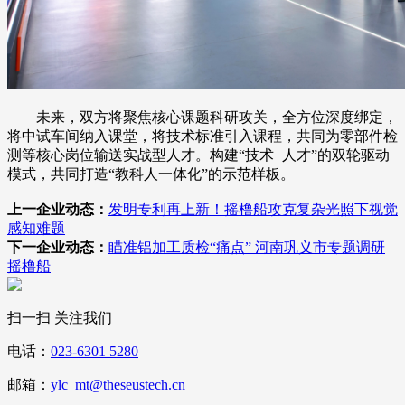
未来，双方将聚焦核心课题科研攻关，全方位深度绑定，
将中试车间纳入课堂，将技术标准引入课程，共同为零部件检
测等核心岗位输送实战型人才。构建“技术+人才”的双轮驱动
模式，共同打造“教科人一体化”的示范样板。
上一企业动态：
发明专利再上新！摇橹船攻克复杂光照下视觉
感知难题
下一企业动态：
瞄准铝加工质检“痛点” 河南巩义市专题调研
摇橹船
扫一扫 关注我们
电话：
023-6301 5280
邮箱：
ylc_mt@theseustech.cn