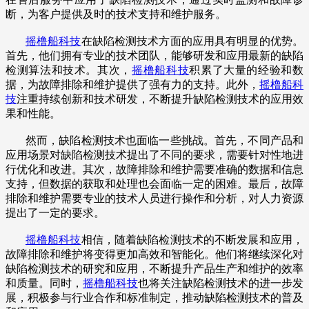
断，为客户提供及时的技术支持和维护服务。
摇橹船科技
在缺陷检测技术方面的应用具有明显的优势。
首先，他们拥有专业的技术团队，能够研发和应用最新的缺陷
检测算法和技术。其次，
摇橹船科技
积累了大量的经验和数
据，为故障排除和维护提供了强有力的支持。此外，
摇橹船科
技
注重持续创新和技术研发，不断提升缺陷检测技术的应用效
果和性能。
然而，缺陷检测技术也面临一些挑战。首先，不同产品和
应用场景对缺陷检测技术提出了不同的要求，需要针对性地进
行优化和改进。其次，故障排除和维护需要准确的数据和信息
支持，但数据的获取和处理也会面临一定的困难。最后，故障
排除和维护需要专业的技术人员进行操作和分析，对人力资源
提出了一定的要求。
摇橹船科技
相信，随着缺陷检测技术的不断发展和应用，
故障排除和维护将变得更加高效和智能化。他们将继续深化对
缺陷检测技术的研究和应用，不断提升产品生产和维护的效率
和质量。同时，
摇橹船科技
也将关注缺陷检测技术的进一步发
展，积极参与行业合作和标准制定，推动缺陷检测技术的普及