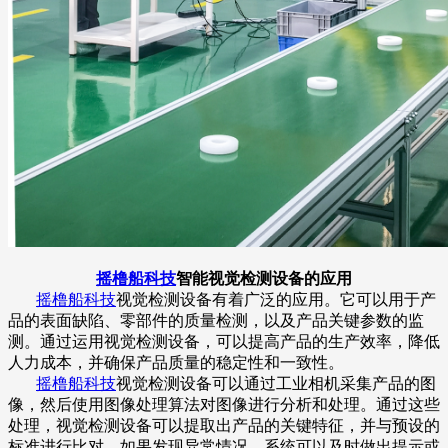
摇橹船科技
智能视觉检测设备的应用
摇橹船科技
视觉检测设备有着广泛的应用。它可以用于产
品的表面缺陷、零部件的质量检测，以及产品关键参数的监
测。通过运用视觉检测设备，可以提高产品的生产效率，降低
人力成本，并确保产品质量的稳定性和一致性。
摇橹船科技
视觉检测设备可以通过工业相机采集产品的图
像，然后使用图像处理算法对图像进行分析和处理。通过这些
处理，视觉检测设备可以提取出产品的关键特征，并与预设的
标准进行比对。如果发现异常情况，系统可以及时做出提示或