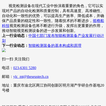
视觉检测设备在现代工业中扮演着重要的角色，它可以实
现对产品的自动化检测和质量控制，具有高速度、高准确性、
自动化和一致性的优势，可以提高生产效率、降低成本，并确
保产品质量的稳定性和一致性。随着技术的不断进步，
摇橹船
科技
视觉检测设备也将不断进行升级，发挥出更重要的作用，
推动智能视觉检测设备的进一步发展和创新。
上一行业动态：
中国七部门发布智能检测装备产业发展行动计
划
下一行业动态：
智能检测装备的基本构成和原理
扫一扫 关注我们
电话：
023-6301 5280
邮箱：
ylc_mt@theseustech.cn
地址：重庆市渝北区两江协同创新区明月湖产学研合作基地20
号楼