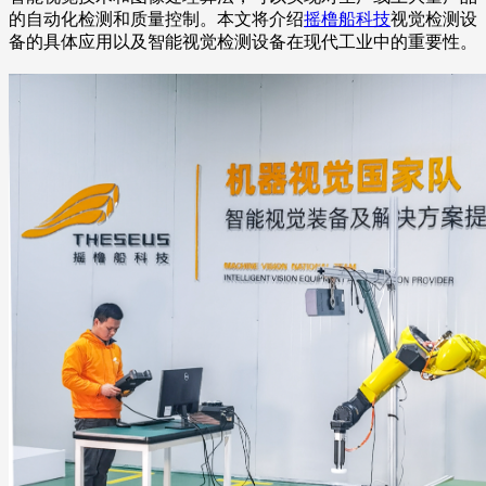
的自动化检测和质量控制。本文将介绍
摇橹船科技
视觉检测设
备的具体应用以及智能视觉检测设备在现代工业中的重要性。